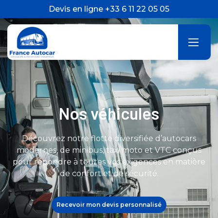
Devis en ligne +33 6 11 22 05 05
Nos véhicules
Découvrez notre flotte diversifiée d’autocars
modernes, de minibus, taxi moto et VTC conçus
pour répondre à toutes vos exigences en matière
de confort et de sécurité.
Recevoir mon devis personnalisé